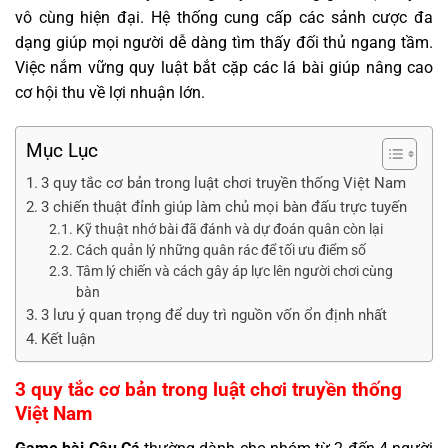
vô cùng hiện đại. Hệ thống cung cấp các sảnh cược đa
dạng giúp mọi người dễ dàng tìm thấy đối thủ ngang tầm.
Việc nắm vững quy luật bắt cặp các lá bài giúp nâng cao
cơ hội thu về lợi nhuận lớn.
Mục Lục
3 quy tắc cơ bản trong luật chơi truyền thống Việt Nam
3 chiến thuật đỉnh giúp làm chủ mọi bàn đấu trực tuyến
Kỹ thuật nhớ bài đã đánh và dự đoán quân còn lại
Cách quản lý những quân rác để tối ưu điểm số
Tâm lý chiến và cách gây áp lực lên người chơi cùng
bàn
3 lưu ý quan trọng để duy trì nguồn vốn ổn định nhất
Kết luận
3 quy tắc cơ bản trong luật chơi truyền thống
Việt Nam