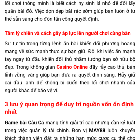
lối chơi thông minh là biết cách hy sinh lá nhỏ để đổi lấy
quân bài đỏ. Việc dọn dẹp bài rác sớm giúp bạn luôn ở tư
thế sẵn sàng cho đòn tấn công quyết định.
Tâm lý chiến và cách gây áp lực lên người chơi cùng bàn
Sự tự tin trong từng lệnh ăn bài khiến đối phương hoang
mang về sức mạnh thực sự bạn giữ. Đôi khi việc ăn mạnh
tay ngay từ đầu khiến đối thủ nhầm tưởng bạn sở hữu bộ
đẹp. Trong không gian
Casino Online
đầy rẫy cao thủ, bản
lĩnh vững vàng giúp bạn đưa ra quyết định sáng. Hãy giữ
cái đầu lạnh để không bị cuốn theo lối chơi nhanh của
người khác để bảo vệ ví.
3 lưu ý quan trọng để duy trì nguồn vốn ổn định
nhất
Game bài Câu Cá
mang tính giải trí cao nhưng cần kỷ luật
trong việc quản lý tài chính. Đơn vị
MAY88
luôn khuyến
khích thành viên đặt ra những hạn mức cược cụ thể cho