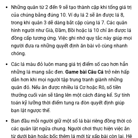
Những quân từ 2 đến 9 sẽ tạo thành cặp khi tổng giá trị
của chúng bằng đúng 10. Ví dụ lá 2 sẽ ăn được lá 8,
trong khi quân 3 dễ dàng bắt cặp cùng lá 7. Các quân
hình người như Già, Đầm, Bồi hoặc lá 10 chỉ ăn được lá
đồng cấp tương ứng. Việc ghi nhớ quy tắc này giúp mọi
người đưa ra những quyết định ăn bài vô cùng nhanh
chóng.
Các lá màu đỏ luôn mang giá trị điểm số cao hơn hẳn
những lá mang sắc đen.
Game bài Câu Cá
trở nên hấp
dẫn hơn khi mọi người tập trung tranh giành những
quân đỏ. Nếu ăn được nhiều lá Cơ hoặc Rô, số tiền
thưởng cuối ván sẽ tăng lên một cách đáng kể. Sự tính
toán kỹ lưỡng thời điểm tung ra đòn quyết định giúp
bạn lật ngược thế.
Ban đầu mỗi người giữ một số lá bài riêng đồng thời có
các quân lật ngửa chung. Người chơi thực hiện việc ăn
từ dưới bàn hoặc bốc thêm lá mới từ xấp bài còn lại. Hệ