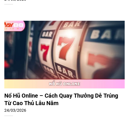
Nổ Hũ Online – Cách Quay Thưởng Dễ Trúng
Từ Cao Thủ Lâu Năm
24/03/2026