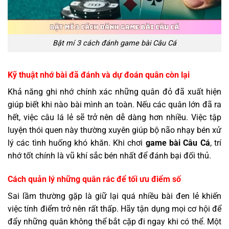
Bật mí 3 cách đánh game bài Câu Cá
Kỹ thuật nhớ bài đã đánh và dự đoán quân còn lại
Khả năng ghi nhớ chính xác những quân đỏ đã xuất hiện
giúp biết khi nào bài mình an toàn. Nếu các quân lớn đã ra
hết, việc câu lá lẻ sẽ trở nên dễ dàng hơn nhiều. Việc tập
luyện thói quen này thường xuyên giúp bộ não nhạy bén xử
lý các tình huống khó khăn. Khi chơi
game bài Câu Cá
, trí
nhớ tốt chính là vũ khí sắc bén nhất để đánh bại đối thủ.
Cách quản lý những quân rác để tối ưu điểm số
Sai lầm thường gặp là giữ lại quá nhiều bài đen lẻ khiến
việc tính điểm trở nên rất thấp. Hãy tận dụng mọi cơ hội để
đẩy những quân không thể bắt cặp đi ngay khi có thể. Một