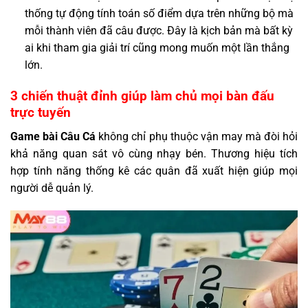
thống tự động tính toán số điểm dựa trên những bộ mà
mỗi thành viên đã câu được. Đây là kịch bản mà bất kỳ
ai khi tham gia giải trí cũng mong muốn một lần thắng
lớn.
3 chiến thuật đỉnh giúp làm chủ mọi bàn đấu
trực tuyến
Game bài Câu Cá
không chỉ phụ thuộc vận may mà đòi hỏi
khả năng quan sát vô cùng nhạy bén. Thương hiệu tích
hợp tính năng thống kê các quân đã xuất hiện giúp mọi
người dễ quản lý.