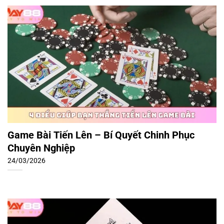
Game Bài Tiến Lên – Bí Quyết Chinh Phục
Chuyên Nghiệp
24/03/2026