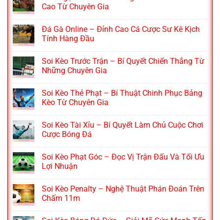
Cao Từ Chuyên Gia
Đá Gà Online – Đỉnh Cao Cá Cược Sư Kê Kịch
Tính Hàng Đầu
Soi Kèo Trước Trận – Bí Quyết Chiến Thắng Từ
Những Chuyên Gia
Soi Kèo Thẻ Phạt – Bí Thuật Chinh Phục Bảng
Kèo Từ Chuyên Gia
Soi Kèo Tài Xỉu – Bí Quyết Làm Chủ Cuộc Chơi
Cược Bóng Đá
Soi Kèo Phạt Góc – Đọc Vị Trận Đấu Và Tối Ưu
Lợi Nhuận
Soi Kèo Penalty – Nghệ Thuật Phán Đoán Trên
Chấm 11m