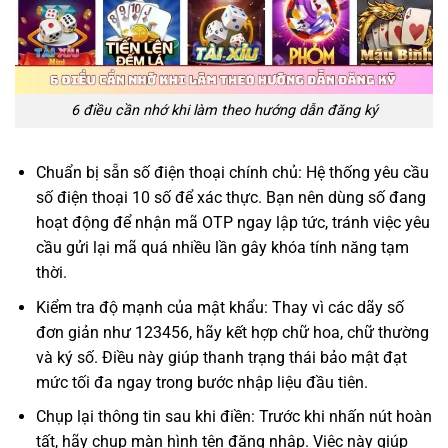
6 điều cần nhớ khi làm theo hướng dẫn đăng ký
Chuẩn bị sẵn số điện thoại chính chủ: Hệ thống yêu cầu
số điện thoại 10 số để xác thực. Bạn nên dùng số đang
hoạt động để nhận mã OTP ngay lập tức, tránh việc yêu
cầu gửi lại mã quá nhiều lần gây khóa tính năng tạm
thời.
Kiểm tra độ mạnh của mật khẩu: Thay vì các dãy số
đơn giản như 123456, hãy kết hợp chữ hoa, chữ thường
và ký số. Điều này giúp thanh trạng thái bảo mật đạt
mức tối đa ngay trong bước nhập liệu đầu tiên.
Chụp lại thông tin sau khi điền: Trước khi nhấn nút hoàn
tất, hãy chụp màn hình tên đăng nhập. Việc này giúp