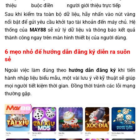
thiệu
buộc điền
người giới thiệu trực tiếp
Sau khi kiểm tra toàn bộ dữ liệu, hãy nhấn vào nút vàng
nổi bật để gửi yêu cầu khởi tạo tài khoản đến máy chủ. Hệ
thống của
MAY88
sẽ xử lý dữ liệu và thông báo kết quả
thành công ngay trên màn hình thiết bị của người dùng.
6 mẹo nhỏ để hướng dẫn đăng ký diễn ra suôn
sẻ
Ngoài việc làm đúng theo
hướng dẫn đăng ký
khi tiến
hành nhập liệu biểu mẫu, một vài lưu ý về kỹ thuật sẽ giúp
mọi người tiết kiệm thời gian. Đồng thời tránh các lỗi mạng
thường gặp.