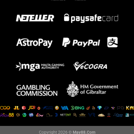
Copyright 2026 ©
May88.Com