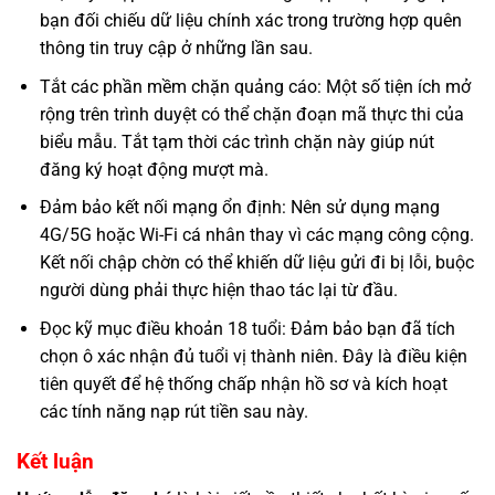
bạn đối chiếu dữ liệu chính xác trong trường hợp quên
thông tin truy cập ở những lần sau.
Tắt các phần mềm chặn quảng cáo: Một số tiện ích mở
rộng trên trình duyệt có thể chặn đoạn mã thực thi của
biểu mẫu. Tắt tạm thời các trình chặn này giúp nút
đăng ký hoạt động mượt mà.
Đảm bảo kết nối mạng ổn định: Nên sử dụng mạng
4G/5G hoặc Wi-Fi cá nhân thay vì các mạng công cộng.
Kết nối chập chờn có thể khiến dữ liệu gửi đi bị lỗi, buộc
người dùng phải thực hiện thao tác lại từ đầu.
Đọc kỹ mục điều khoản 18 tuổi: Đảm bảo bạn đã tích
chọn ô xác nhận đủ tuổi vị thành niên. Đây là điều kiện
tiên quyết để hệ thống chấp nhận hồ sơ và kích hoạt
các tính năng nạp rút tiền sau này.
Kết luận