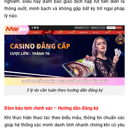
nghiệm. Điều này đảm bảo giao dịch nạp rút tiền diễn ra
thông suốt, minh bạch và không gặp bất kỳ trở ngại pháp
lý nào.
3 lý do cần tuân theo hướng dẫn đăng ký
Đảm bảo tính chính xác – Hướng dẫn đăng ký
Khi thực hiện thao tác theo biểu mẫu, thông tin chuẩn xác
giúp hệ thống xác minh danh tính nhanh chóng khi có yêu