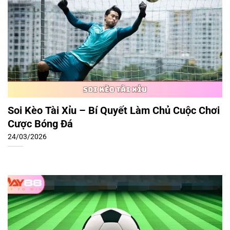
Soi Kèo Tài Xỉu – Bí Quyết Làm Chủ Cuộc Chơi
Cược Bóng Đá
24/03/2026