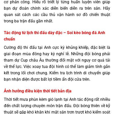
cơ phản công. Hiểu rõ triết lý từng huấn luyện viên giúp
bạn dự đoán chính xác diễn biến diễn ra trên sân. Hãy
quan sát cách các cầu thủ vận hành sơ đồ chiến thuật
trong ba trận đấu gần nhất.
Tác động từ lịch thi đấu dày đặc – Soi kèo bóng đá Anh
chuẩn
Cường độ thi đấu tại Anh cực kỳ khủng khiếp, đặc biệt là
giai đoạn mùa đông hay kỳ nghỉ lễ. Những đội bóng phải
tham dự Cup châu Âu thường đối mặt với nguy cơ quá tải
về thể lực. Việc xoay tua đội hình có thể làm giảm tính gắn
kết trong lối chơi chung. Kiểm tra lịch trình di chuyển giúp
bạn nhận diện được bất lợi tiềm ẩn đội cửa trên.
Ảnh hưởng điều kiện thời tiết bản địa
Thời tiết mưa phùn kèm gió lạnh tại Anh tác động rất nhiều
đến chất lượng chuyên môn trận đấu. Đội bóng thiên về kỹ
thuật sẽ gặp khó khăn khi mặt sân trơn trượt khó kiểm soát