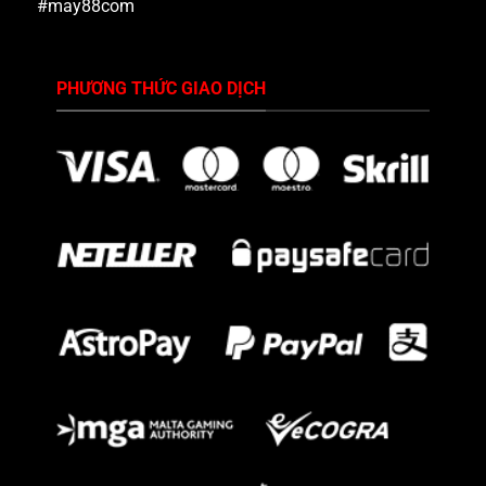
#may88com
PHƯƠNG THỨC GIAO DỊCH