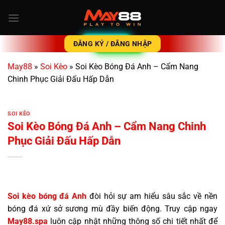
Chuyển
đến
nội
dung
ĐĂNG KÝ / ĐĂNG NHẬP
May88
»
Soi Kèo
»
Soi Kèo Bóng Đá Anh – Cẩm Nang
Chinh Phục Giải Đấu Hấp Dẫn
SOI KÈO
Soi Kèo Bóng Đá Anh – Cẩm Nang Chinh
Phục Giải Đấu Hấp Dẫn
Soi kèo bóng đá Anh
đòi hỏi sự am hiểu sâu sắc về nền
bóng đá xứ sở sương mù đầy biến động. Truy cập ngay
May88.spa
luôn cập nhật những thông số chi tiết nhất để