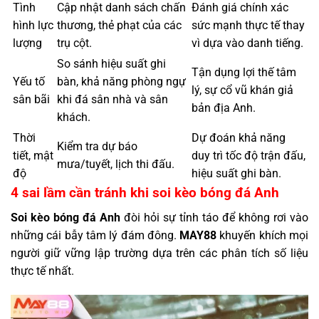
Tình
Cập nhật danh sách chấn
Đánh giá chính xác
hình lực
thương, thẻ phạt của các
sức mạnh thực tế thay
lượng
trụ cột.
vì dựa vào danh tiếng.
So sánh hiệu suất ghi
Tận dụng lợi thế tâm
Yếu tố
bàn, khả năng phòng ngự
lý, sự cổ vũ khán giả
sân bãi
khi đá sân nhà và sân
bản địa Anh.
khách.
Thời
Dự đoán khả năng
Kiểm tra dự báo
tiết, mật
duy trì tốc độ trận đấu,
mưa/tuyết, lịch thi đấu.
độ
hiệu suất ghi bàn.
4 sai lầm cần tránh khi soi kèo bóng đá Anh
Soi kèo bóng đá Anh
đòi hỏi sự tỉnh táo để không rơi vào
những cái bẫy tâm lý đám đông.
MAY88
khuyến khích mọi
người giữ vững lập trường dựa trên các phân tích số liệu
thực tế nhất.