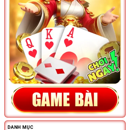
DANH MỤC