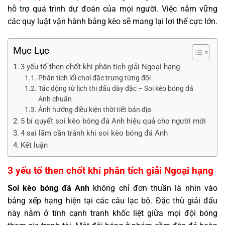
hỗ trợ quá trình dự đoán của mọi người. Việc nắm vững
các quy luật vận hành bảng kèo sẽ mang lại lợi thế cực lớn.
Mục Lục
3 yếu tố then chốt khi phân tích giải Ngoại hạng
Phân tích lối chơi đặc trưng từng đội
Tác động từ lịch thi đấu dày đặc – Soi kèo bóng đá
Anh chuẩn
Ảnh hưởng điều kiện thời tiết bản địa
5 bí quyết soi kèo bóng đá Anh hiệu quả cho người mới
4 sai lầm cần tránh khi soi kèo bóng đá Anh
Kết luận
3 yếu tố then chốt khi phân tích giải Ngoại hạng
Soi kèo bóng đá Anh
không chỉ đơn thuần là nhìn vào
bảng xếp hạng hiện tại các câu lạc bộ. Đặc thù giải đấu
này nằm ở tính cạnh tranh khốc liệt giữa mọi đội bóng