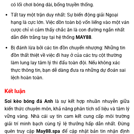
có lối chơi bóng dài, bổng truyền thống.
Tất tay một trận duy nhất: Sự biến động giải Ngoại
hạng là cực lớn. Việc dồn toàn bộ vốn liếng vào một ván
cược chỉ vì cảm thấy chắc ăn là con đường ngắn nhất
dẫn đến trắng tay tại hệ thống
MAY88
.
Bị đánh lừa bởi các tin đồn chuyển nhượng: Những tin
đồn thất thiệt về việc đi hay ở của các trụ cột thường
làm lung lay tâm lý thi đấu toàn đội. Nếu không xác
thực thông tin, bạn dễ dàng đưa ra những dự đoán sai
lệch hoàn toàn.
Kết luận
Soi kèo bóng đá Anh
là sự kết hợp nhuần nhuyễn giữa
kiến thức chuyên môn, khả năng phân tích số liệu và tâm lý
vững vàng. Nhà cái uy tín cam kết cung cấp môi trường
giải trí minh bạch cùng tỷ lệ thưởng hấp dẫn nhất. Đừng
quên truy cập
May88.spa
để cập nhật bản tin nhận định