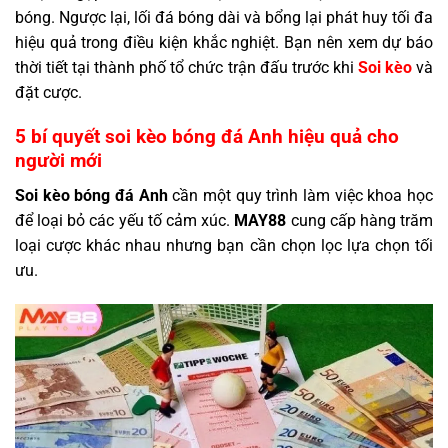
bóng. Ngược lại, lối đá bóng dài và bổng lại phát huy tối đa
hiệu quả trong điều kiện khắc nghiệt. Bạn nên xem dự báo
thời tiết tại thành phố tổ chức trận đấu trước khi
Soi kèo
và
đặt cược.
5 bí quyết soi kèo bóng đá Anh hiệu quả cho
người mới
Soi kèo bóng đá Anh
cần một quy trình làm việc khoa học
để loại bỏ các yếu tố cảm xúc.
MAY88
cung cấp hàng trăm
loại cược khác nhau nhưng bạn cần chọn lọc lựa chọn tối
ưu.